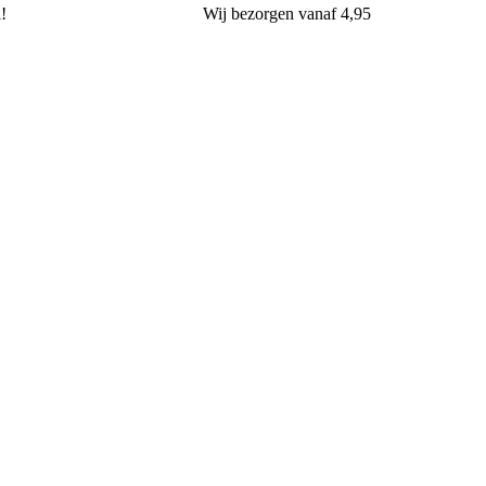
l!
Wij
bezorgen
vanaf 4,95
van Oers Brood & Banket