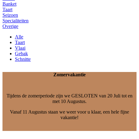
Banket
Taart
Seizoen
Specialiteiten
Overige
Alle
Taart
Vlaai
Gebak
Schnitte
Zomervakantie
Tijdens de zomerperiode zijn we GESLOTEN van 20 Juli tot en
met 10 Augustus.
Vanaf 11 Augustus staan we weer voor u klaar, een hele fijne
vakantie!