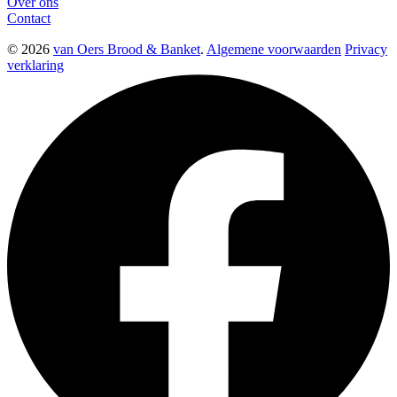
Over ons
Contact
© 2026
van Oers Brood & Banket
.
Algemene voorwaarden
Privacy
verklaring