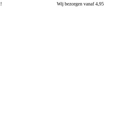
l!
Wij
bezorgen
vanaf 4,95
van Oers Brood & Banket