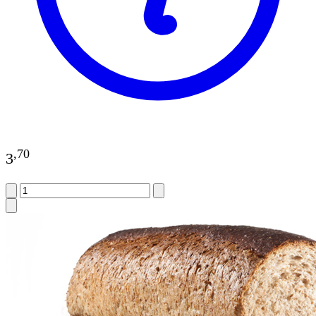
,
70
3