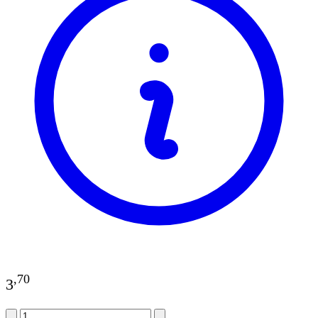
,
70
3