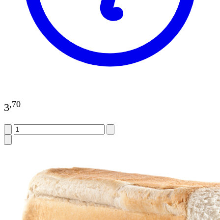
,
70
3