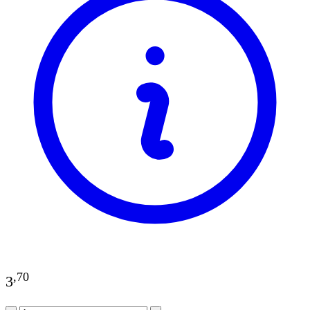
,
70
3