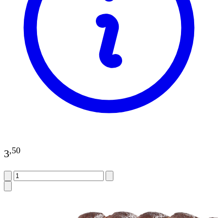
,
50
3