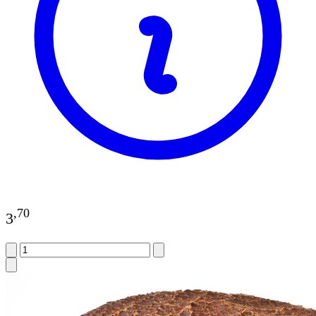
,
70
3