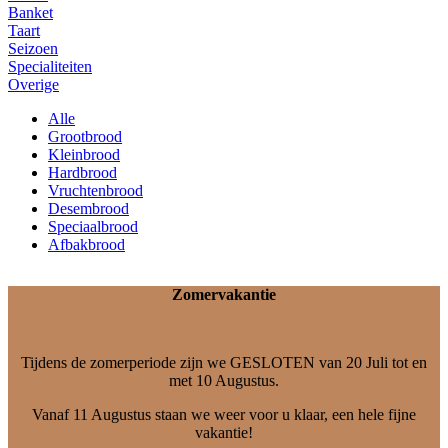
Banket
Taart
Seizoen
Specialiteiten
Overige
Alle
Grootbrood
Kleinbrood
Hardbrood
Vruchtenbrood
Desembrood
Speciaalbrood
Afbakbrood
Zomervakantie
Tijdens de zomerperiode zijn we GESLOTEN van 20 Juli tot en
met 10 Augustus.
Vanaf 11 Augustus staan we weer voor u klaar, een hele fijne
vakantie!