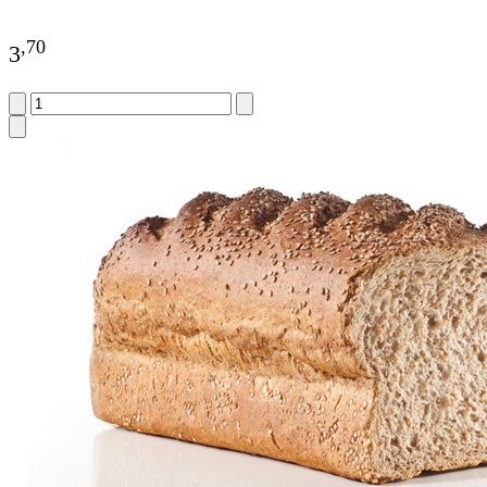
,
70
3