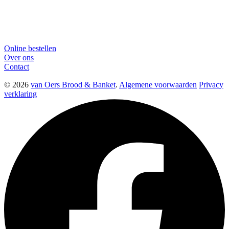
Online bestellen
Over ons
Contact
© 2026
van Oers Brood & Banket
.
Algemene voorwaarden
Privacy
verklaring