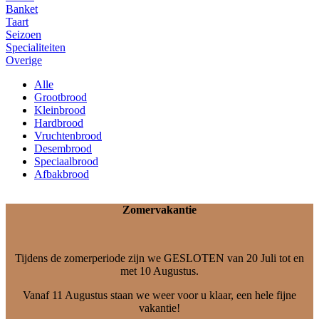
Banket
Taart
Seizoen
Specialiteiten
Overige
Alle
Grootbrood
Kleinbrood
Hardbrood
Vruchtenbrood
Desembrood
Speciaalbrood
Afbakbrood
Zomervakantie
Tijdens de zomerperiode zijn we GESLOTEN van 20 Juli tot en
met 10 Augustus.
Vanaf 11 Augustus staan we weer voor u klaar, een hele fijne
vakantie!