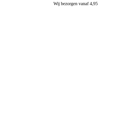
Wij
bezorgen
vanaf 4,95
van Oers Brood & Banket