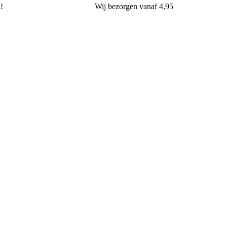
l!
Wij
bezorgen
vanaf 4,95
van Oers Brood & Banket