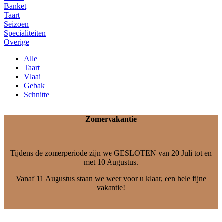
Banket
Taart
Seizoen
Specialiteiten
Overige
Alle
Taart
Vlaai
Gebak
Schnitte
Zomervakantie
Tijdens de zomerperiode zijn we GESLOTEN van 20 Juli tot en
met 10 Augustus.
Vanaf 11 Augustus staan we weer voor u klaar, een hele fijne
vakantie!