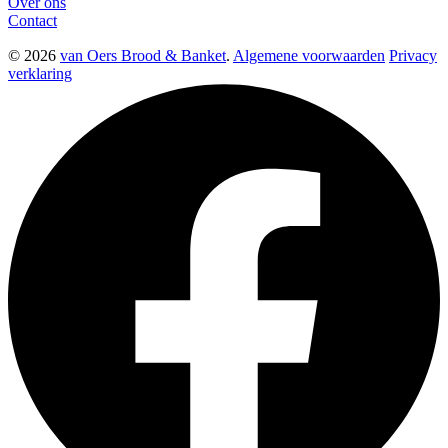
Over ons
Contact
© 2026
van Oers Brood & Banket
.
Algemene voorwaarden
Privacy
verklaring