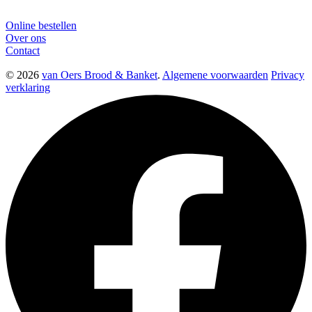
Online bestellen
Over ons
Contact
© 2026
van Oers Brood & Banket
.
Algemene voorwaarden
Privacy
verklaring