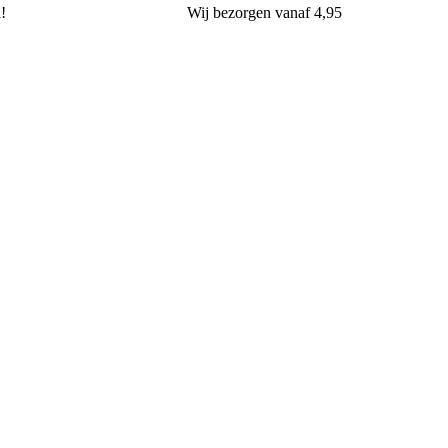
l!
Wij
bezorgen
vanaf 4,95
van Oers Brood & Banket