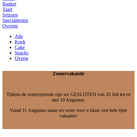
Banket
Taart
Seizoen
Specialiteiten
Overige
Alle
Koek
Cake
Snacks
Overig
Zomervakantie
Tijdens de zomerperiode zijn we GESLOTEN van 20 Juli tot en
met 10 Augustus.
Vanaf 11 Augustus staan we weer voor u klaar, een hele fijne
vakantie!