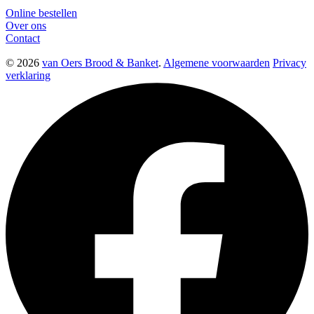
Online bestellen
Over ons
Contact
© 2026
van Oers Brood & Banket
.
Algemene voorwaarden
Privacy
verklaring