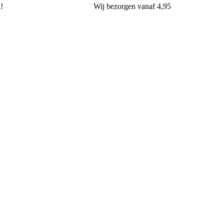
l!
Wij
bezorgen
vanaf 4,95
van Oers Brood & Banket