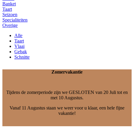
Banket
Taart
Seizoen
Specialiteiten
Overige
Alle
Taart
Vlaai
Gebak
Schnitte
Zomervakantie
Tijdens de zomerperiode zijn we GESLOTEN van 20 Juli tot en
met 10 Augustus.
Vanaf 11 Augustus staan we weer voor u klaar, een hele fijne
vakantie!