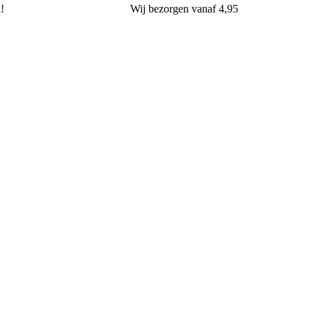
l!
Wij
bezorgen
vanaf 4,95
van Oers Brood & Banket