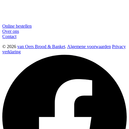
Online bestellen
Over ons
Contact
© 2026
van Oers Brood & Banket
.
Algemene voorwaarden
Privacy
verklaring