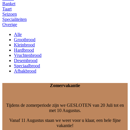
Banket
Taart
Seizoen
Specialiteiten
Overige
Alle
Grootbrood
Kleinbrood
Hardbrood
Vruchtenbrood
Desembrood
Speciaalbrood
Afbakbrood
Zomervakantie
Tijdens de zomerperiode zijn we GESLOTEN van 20 Juli tot en
met 10 Augustus.
Vanaf 11 Augustus staan we weer voor u klaar, een hele fijne
vakantie!