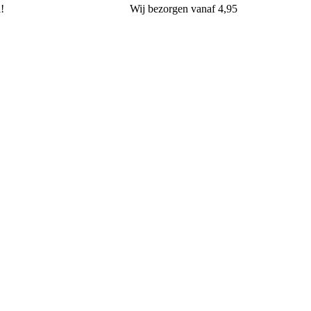
l!
Wij
bezorgen
vanaf 4,95
van Oers Brood & Banket