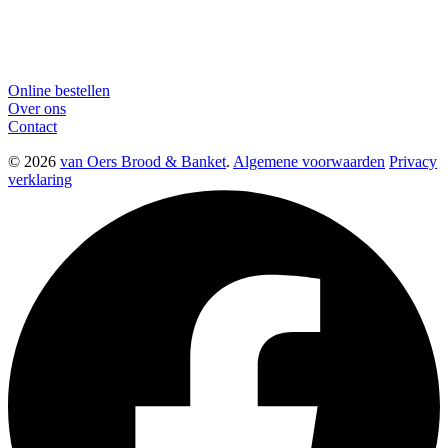
Online bestellen
Over ons
Contact
© 2026
van Oers Brood & Banket
.
Algemene voorwaarden
Privacy
verklaring