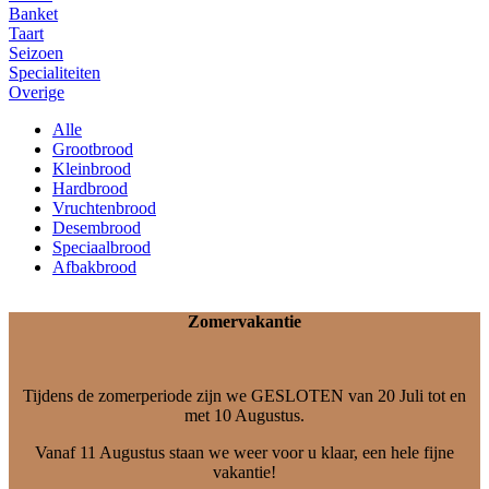
Banket
Taart
Seizoen
Specialiteiten
Overige
Alle
Grootbrood
Kleinbrood
Hardbrood
Vruchtenbrood
Desembrood
Speciaalbrood
Afbakbrood
Zomervakantie
Tijdens de zomerperiode zijn we GESLOTEN van 20 Juli tot en
met 10 Augustus.
Vanaf 11 Augustus staan we weer voor u klaar, een hele fijne
vakantie!