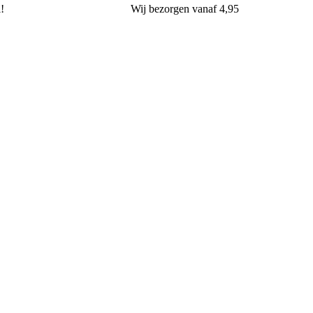
l!
Wij
bezorgen
vanaf 4,95
van Oers Brood & Banket