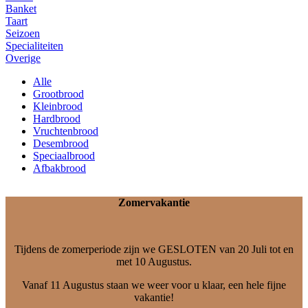
Banket
Taart
Seizoen
Specialiteiten
Overige
Alle
Grootbrood
Kleinbrood
Hardbrood
Vruchtenbrood
Desembrood
Speciaalbrood
Afbakbrood
Zomervakantie
Tijdens de zomerperiode zijn we GESLOTEN van 20 Juli tot en
met 10 Augustus.
Vanaf 11 Augustus staan we weer voor u klaar, een hele fijne
vakantie!