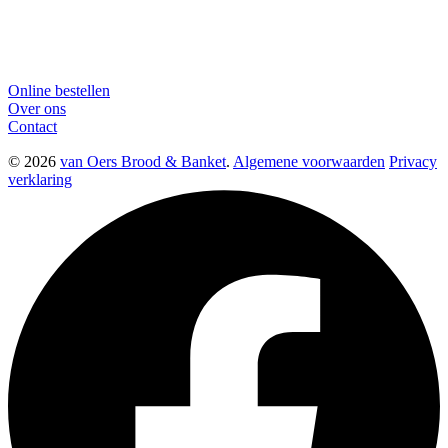
Online bestellen
Over ons
Contact
© 2026
van Oers Brood & Banket
.
Algemene voorwaarden
Privacy
verklaring